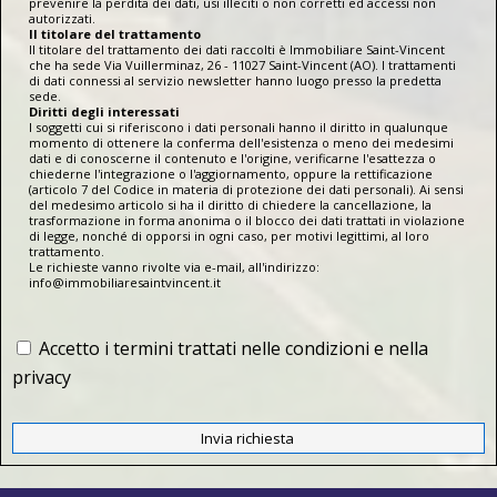
prevenire la perdita dei dati, usi illeciti o non corretti ed accessi non
autorizzati.
Il titolare del trattamento
Il titolare del trattamento dei dati raccolti è Immobiliare Saint-Vincent
che ha sede Via Vuillerminaz, 26 - 11027 Saint-Vincent (AO). I trattamenti
di dati connessi al servizio newsletter hanno luogo presso la predetta
sede.
Diritti degli interessati
I soggetti cui si riferiscono i dati personali hanno il diritto in qualunque
momento di ottenere la conferma dell'esistenza o meno dei medesimi
dati e di conoscerne il contenuto e l'origine, verificarne l'esattezza o
chiederne l'integrazione o l'aggiornamento, oppure la rettificazione
(articolo 7 del Codice in materia di protezione dei dati personali). Ai sensi
del medesimo articolo si ha il diritto di chiedere la cancellazione, la
trasformazione in forma anonima o il blocco dei dati trattati in violazione
di legge, nonché di opporsi in ogni caso, per motivi legittimi, al loro
trattamento.
Le richieste vanno rivolte via e-mail, all'indirizzo:
info@immobiliaresaintvincent.it
Accetto i termini trattati nelle condizioni e nella
privacy