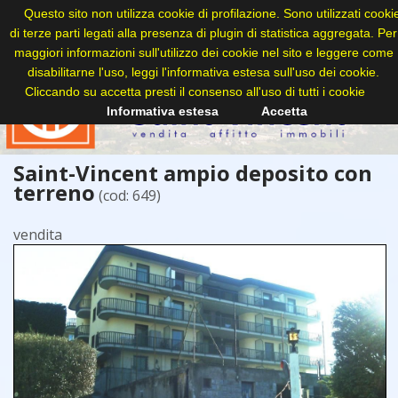
Questo sito non utilizza cookie di profilazione. Sono utilizzati cooki
di terze parti legati alla presenza di plugin di statistica aggregata. Per
maggiori informazioni sull'utilizzo dei cookie nel sito e leggere come
disabilitarne l'uso, leggi l'informativa estesa sull'uso dei cookie.
Cliccando su accetta presti il consenso all'uso di tutti i cookie
Informativa estesa
Accetta
Saint-Vincent ampio deposito con
terreno
(cod: 649)
vendita